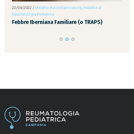
22/04/2022
/
Malattie Autoinfiammatorie
,
Malattie di
22/0
Reumatologia Pediatrica
Reum
Febbre Iberniana Familiare (o TRAPS)
Feb
Far