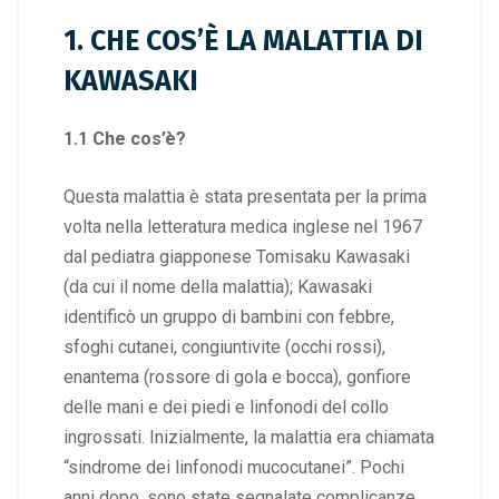
1. CHE COS’È LA MALATTIA DI
KAWASAKI
1.1 Che cos’è?
Questa malattia è stata presentata per la prima
volta nella letteratura medica inglese nel 1967
dal pediatra giapponese Tomisaku Kawasaki
(da cui il nome della malattia); Kawasaki
identificò un gruppo di bambini con febbre,
sfoghi cutanei, congiuntivite (occhi rossi),
enantema (rossore di gola e bocca), gonfiore
delle mani e dei piedi e linfonodi del collo
ingrossati. Inizialmente, la malattia era chiamata
“sindrome dei linfonodi mucocutanei”. Pochi
anni dopo, sono state segnalate complicanze