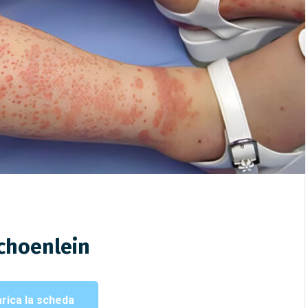
/
Malattie Autoinfiammatorie
,
22/04/2022
/
Malattie di Reumatologia
 Reumatologia Pediatrica
Pediatrica
eriodica con Aftosi,
Malattie Autoinfiammatori
e Faringite (PFAPA)
choenlein
rica la scheda