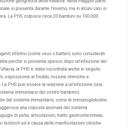
ibuzione geografica della malattia. Nella maggior parte
onale si presenta durante l’inverno, ma in alcuni casi si
avera. La PHS colpisce circa 20 bambini su 100.000
nti infettivi (come virus o batteri) sono considerati
attia perché si presenta spesso dopo un’infezione del
Tuttavia, la PHS è stata riscontrata anche in seguito
tti, esposizione al freddo, tossine chimiche e
i. La PHS può essere la reazione a un’infezione (una
istema immunitario del vostro bambino).
tte dal sistema immunitario, come le immunoglobuline
 suggerisce una risposta anomala del sistema
uigni di pelle, articolazioni, tratto gastrointestinale,
 testicoli ed è causa delle manifestazioni cliniche