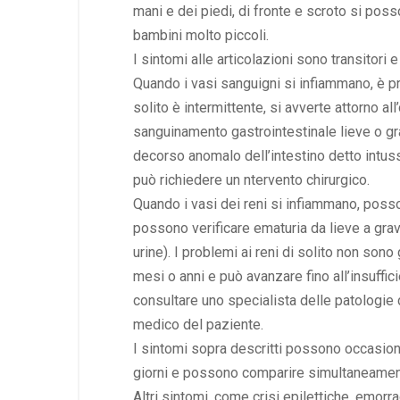
mani e dei piedi, di fronte e scroto si posson
bambini molto piccoli.
I sintomi alle articolazioni sono transitor
Quando i vasi sanguigni si infiammano, è p
solito è intermittente, si avverte attorno
sanguinamento gastrointestinale lieve o gra
decorso anomalo dell’intestino detto intus
può richiedere un ntervento chirurgico.
Quando i vasi dei reni si infiammano, posso
possono verificare ematuria da lieve a grav
urine). I problemi ai reni di solito non sono 
mesi o anni e può avanzare fino all’insuffici
consultare uno specialista delle patologie d
medico del paziente.
I sintomi sopra descritti possono occasio
giorni e possono comparire simultaneament
Altri sintomi, come crisi epilettiche, emorr