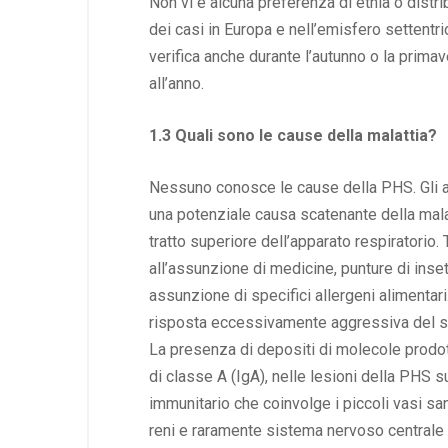
Non vi è alcuna preferenza di etnia o distr
dei casi in Europa e nell’emisfero settentri
verifica anche durante l’autunno o la prim
all’anno.
1.3 Quali sono le cause della malattia?
Nessuno conosce le cause della PHS. Gli age
una potenziale causa scatenante della mal
tratto superiore dell’apparato respiratorio. 
all’assunzione di medicine, punture di inse
assunzione di specifici allergeni alimentar
risposta eccessivamente aggressiva del s
La presenza di depositi di molecole prodo
di classe A (IgA), nelle lesioni della PHS
immunitario che coinvolge i piccoli vasi sang
reni e raramente sistema nervoso centrale o