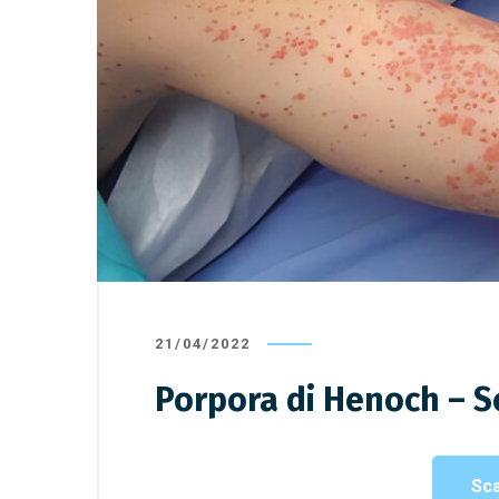
22/04/2022
/
Malattie Autoinfiammatorie
,
22/04/2022
Malattie di Reumatologia Pediatrica
Malattie di
Febbre Iberniana Familiare (o
Febbre P
TRAPS)
Adenite 
21/04/2022
Porpora di Henoch – S
Sca