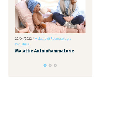
22/04/2022
/
Malattie Autoinfiammatorie
,
22/04/2022
/
Mala
Malattie di Reumatologia Pediatrica
Malattie di Reuma
e
Febbre Iberniana Familiare (o
Febbre Perio
TRAPS)
Adenite e Fa