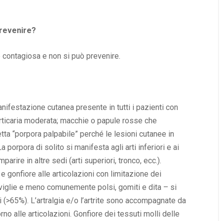
prevenire?
è contagiosa e non si può prevenire.
anifestazione cutanea presente in tutti i pazienti con
orticaria moderata; macchie o papule rosse che
etta “porpora palpabile” perché le lesioni cutanee in
 porpora di solito si manifesta agli arti inferiori e ai
rire in altre sedi (arti superiori, tronco, ecc.).
e e gonfiore alle articolazioni con limitazione dei
caviglie e meno comunemente polsi, gomiti e dita – si
i (>65%). L’artralgia e/o l’artrite sono accompagnate da
rno alle articolazioni. Gonfiore dei tessuti molli delle