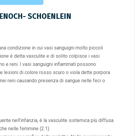
 HENOCH- SCHOENLEIN
a condizione in cui vasi sanguigni molto piccoli
zione è detta
vasculite
e di solito colpisce i vasi
tino e reni. I vasi sanguigni infiammati possono
 lesioni di colore rosso scuro o viola dette porpora.
nei reni causando presenza di sangue nelle feci o
nte nell’infanzia, è la vasculite sistemica più diffusa
 che nelle femmine (2:1).