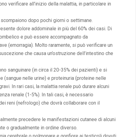
o verificare all’inizio della malattia, in particolare in
i e scompaiono dopo pochi giorni o settimane.
resente dolore addominale in più del 60% dei casi. Di
 all’ombelico e può essere accompagnato da
ve (emorragia). Molto raramente, si può verificare un
suscezione che causa un’ostruzione dell’intestino che
no sanguinare (in circa il 20-35% dei pazienti) e si
e (sangue nelle urine) e proteinuria (proteine nelle
gravi. In rari casi, la malattia renale può durare alcuni
enza renale (1-5%). In tali casi, è necessario
ei reni (nefrologo) che dovrà collaborare con il
nalmente precedere le manifestazioni cutanee di alcuni
e o gradualmente in ordine diverso.
agia cerebrale o polmonare e gonfiore ai testicoli dovuti