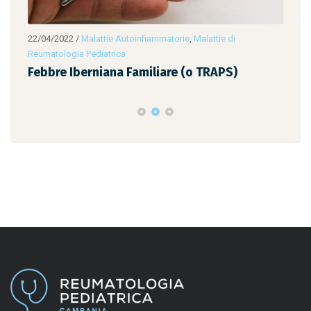
22/04/2022
/
Malattie Autoinfiammatorie
,
Malattie di
22/0
Reumatologia Pediatrica
Reum
Febbre Iberniana Familiare (o TRAPS)
Feb
Far